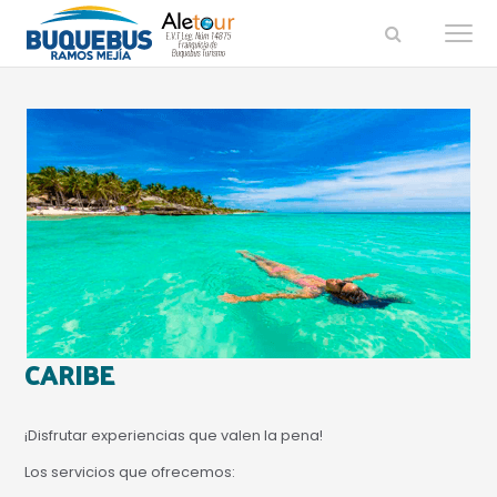
Buquebus
Saltar
Saltar
a
al
Ramos
la
contenido
Mejía
navegación
principal
principal
CARIBE
¡Disfrutar experiencias que valen la pena!
Los servicios que ofrecemos: