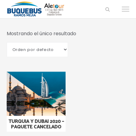
Buquebus
Saltar
Saltar
a
al
Ramos
la
contenido
Mejía
navegación
principal
Mostrando el único resultado
principal
TURQUIA Y DUBAI 2020 –
PAQUETE CANCELADO