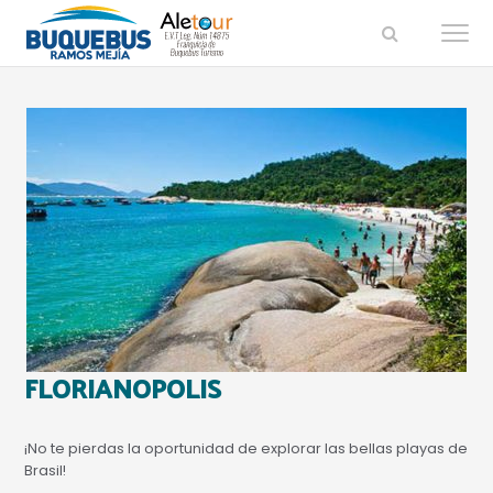
Buquebus
Saltar
Saltar
a
al
Ramos
la
contenido
Mejía
navegación
principal
principal
FLORIANOPOLIS
¡No te pierdas la oportunidad de explorar las bellas playas de
Brasil!