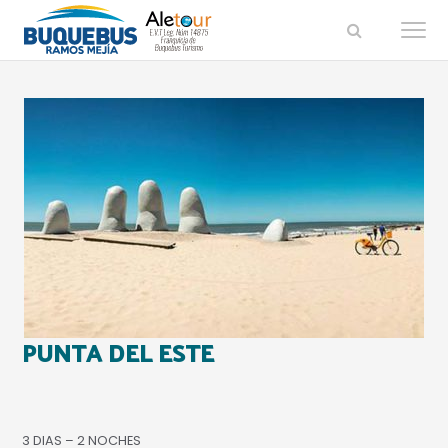
Buquebus
Saltar
Saltar
a
al
Ramos
la
contenido
Mejía
navegación
principal
principal
PUNTA DEL ESTE
3 DIAS – 2 NOCHES